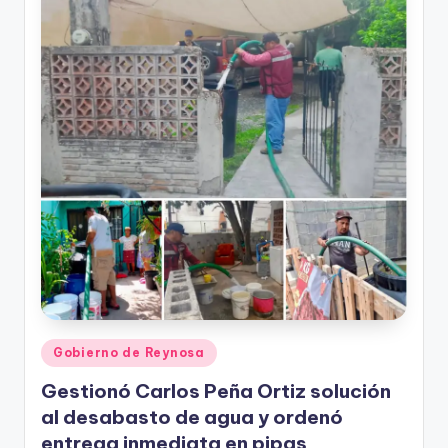
r
e
s
s
Publicado
Gobierno de Reynosa
en
Gestionó Carlos Peña Ortiz solución
al desabasto de agua y ordenó
entrega inmediata en pipas