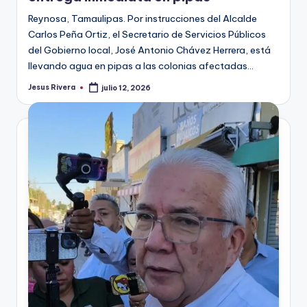
Reynosa, Tamaulipas. Por instrucciones del Alcalde
Carlos Peña Ortiz, el Secretario de Servicios Públicos
del Gobierno local, José Antonio Chávez Herrera, está
llevando agua en pipas a las colonias afectadas…
Jesus Rivera
julio 12, 2026
Publicado
por