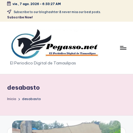
vie., 7 ago. 2026
-
6:33:28 AM
Saltar
Subscribe to our bloghashter & never miss our best posts.
Subscribe Now!
al
contenido
p
El Periodico Digital de Tamaulipas
e
g
desabasto
a
Inicio
desabasto
s
o
.
p