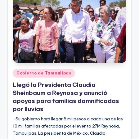
r
e
s
s
Publicado
Gobierno de Tamaulipas
en
Llegó la Presidenta Claudia
Sheinbaum a Reynosa y anunció
apoyos para familias damnificadas
por lluvias
-Su gobierno hará llegar 8 mil pesos a cada una de las
10 mil familias afectadas por el evento 27M Reynosa,
Tamaulipas. La presidenta de México, Claudia