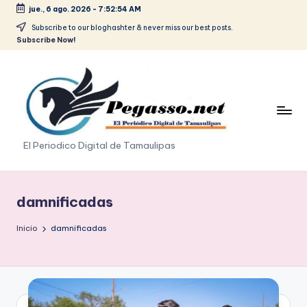
jue., 6 ago. 2026
-
7:52:55 AM
Saltar
Subscribe to our bloghashter & never miss our best posts.
Subscribe Now!
al
contenido
p
El Periodico Digital de Tamaulipas
e
g
damnificadas
a
Inicio
damnificadas
s
o
.
p