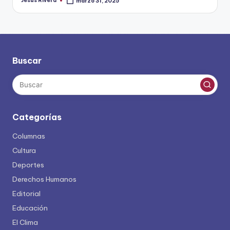
Jesus Rivera
marzo 31, 2025
Publicado
por
Buscar
Categorías
Columnas
Cultura
Deportes
Derechos Humanos
Editorial
Educación
El Clima