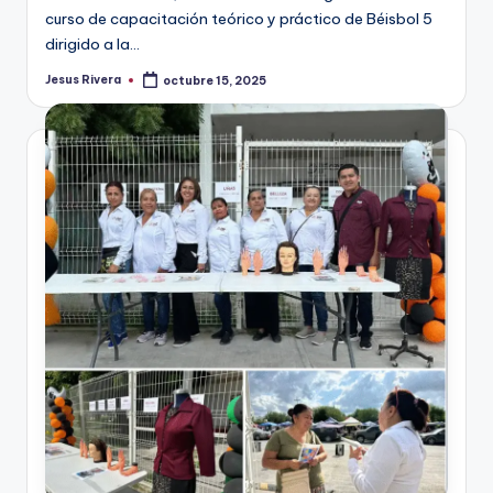
curso de capacitación teórico y práctico de Béisbol 5
dirigido a la…
Jesus Rivera
octubre 15, 2025
Publicado
por