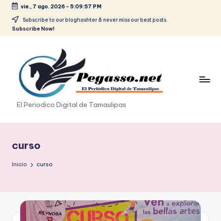
vie., 7 ago. 2026
-
5:09:58 PM
Saltar
Subscribe to our bloghashter & never miss our best posts.
Subscribe Now!
al
contenido
p
El Periodico Digital de Tamaulipas
e
g
curso
a
Inicio
curso
s
o
.
p