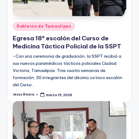
Publicado
Gobierno de Tamaulipas
en
Egresa 18° escalón del Curso de
Medicina Táctica Policial de la SSPT
-Con una ceremonia de graduación, la SSPT recibió a
sus nuevos paramédicos tácticos policiales Ciudad
Victoria, Tamaulipas. Tras cuatro semanas de
formación, 30 integrantes del décimo octavo escalón
del Curso…
Jesus Rivera
marzo 15, 2026
Publicado
por