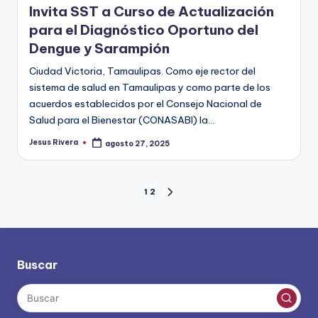
Invita SST a Curso de Actualización
para el Diagnóstico Oportuno del
Dengue y Sarampión
Ciudad Victoria, Tamaulipas. Como eje rector del
sistema de salud en Tamaulipas y como parte de los
acuerdos establecidos por el Consejo Nacional de
Salud para el Bienestar (CONASABI) la…
Jesus Rivera
agosto 27, 2025
Publicado
por
Paginación
1
2
SIGUIENTE
PÁGINA
de
entradas
Buscar