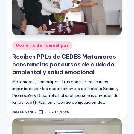
Publicado
Gobierno de Tamaulipas
en
Reciben PPLs de CEDES Matamoros
constancias por cursos de cuidado
ambiental y salud emocional
Matamoros, Tamaulipas. Tras concluir tres cursos
impartidos por los departamentos de Trabajo Social y
Promoción y Desarrollo Laboral, personas privadas de
la libertad (PPLs) en el Centro de Ejecución de…
Jesus Rivera
enero 16, 2026
Publicado
por