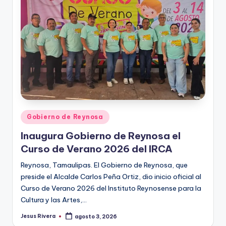
r
e
s
s
Publicado
Gobierno de Reynosa
en
Inaugura Gobierno de Reynosa el
Curso de Verano 2026 del IRCA
Reynosa, Tamaulipas. El Gobierno de Reynosa, que
preside el Alcalde Carlos Peña Ortiz, dio inicio oficial al
Curso de Verano 2026 del Instituto Reynosense para la
Cultura y las Artes,…
Jesus Rivera
agosto 3, 2026
Publicado
por