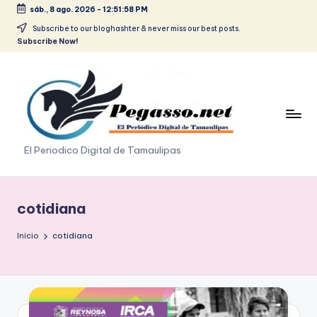
sáb., 8 ago. 2026
-
12:51:59 PM
Saltar
Subscribe to our bloghashter & never miss our best posts.
Subscribe Now!
al
contenido
p
El Periodico Digital de Tamaulipas
e
g
cotidiana
a
Inicio
cotidiana
s
o
.
p