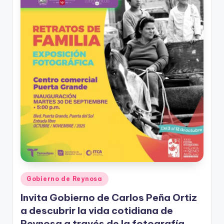
r
e
s
s
Publicado
Gobierno de Reynosa
en
Invita Gobierno de Carlos Peña Ortiz
a descubrir la vida cotidiana de
Reynosa a través de la fotografía