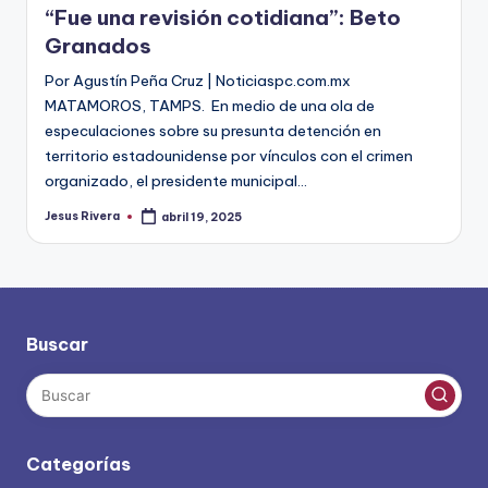
“Fue una revisión cotidiana”: Beto
Granados
Por Agustín Peña Cruz | Noticiaspc.com.mx
MATAMOROS, TAMPS. En medio de una ola de
especulaciones sobre su presunta detención en
territorio estadounidense por vínculos con el crimen
organizado, el presidente municipal…
Jesus Rivera
abril 19, 2025
Publicado
por
Buscar
Categorías