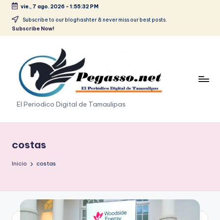
vie., 7 ago. 2026
-
1:55:33 PM
Saltar
Subscribe to our bloghashter & never miss our best posts.
Subscribe Now!
al
contenido
p
El Periodico Digital de Tamaulipas
e
g
costas
a
Inicio
costas
s
o
.
p