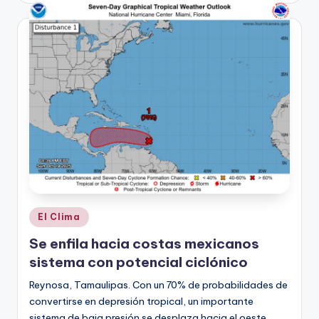
Publicado
El Clima
en
Se enfila hacia costas mexicanos
sistema con potencial ciclónico
Reynosa, Tamaulipas. Con un 70% de probabilidades de
convertirse en depresión tropical, un importante
sistema de baja presión se desplaza hacia el oeste,