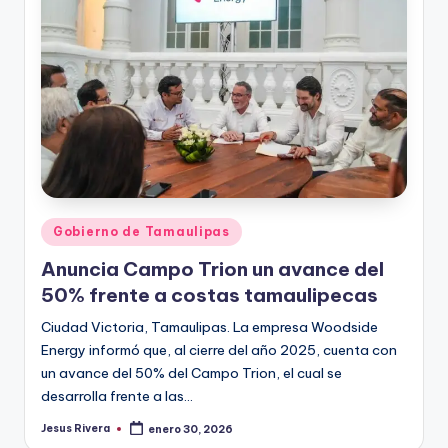
r
e
s
s
Publicado
Gobierno de Tamaulipas
en
Anuncia Campo Trion un avance del
50% frente a costas tamaulipecas
Ciudad Victoria, Tamaulipas. La empresa Woodside
Energy informó que, al cierre del año 2025, cuenta con
un avance del 50% del Campo Trion, el cual se
desarrolla frente a las…
Jesus Rivera
enero 30, 2026
Publicado
por