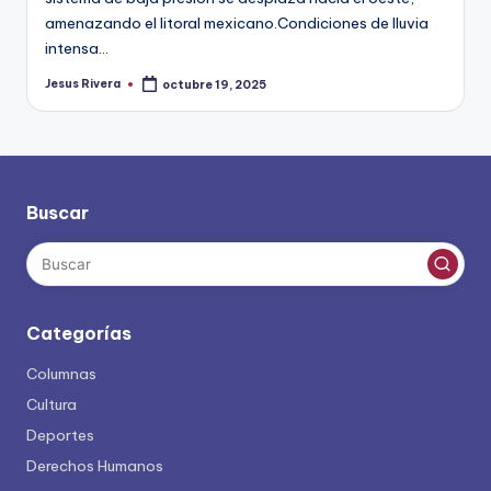
amenazando el litoral mexicano.Condiciones de lluvia
intensa…
Jesus Rivera
octubre 19, 2025
Publicado
por
Buscar
Categorías
Columnas
Cultura
Deportes
Derechos Humanos