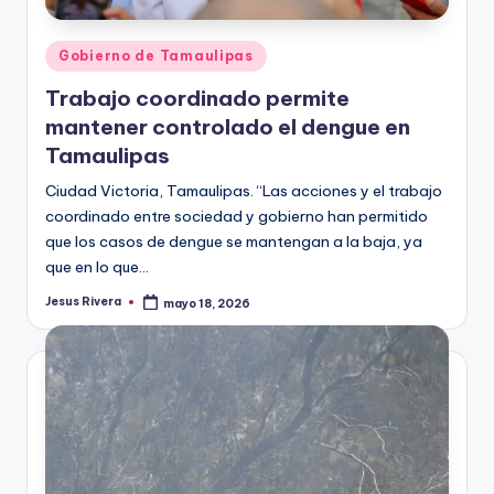
Publicado
Gobierno de Tamaulipas
en
Trabajo coordinado permite
mantener controlado el dengue en
Tamaulipas
Ciudad Victoria, Tamaulipas. “Las acciones y el trabajo
coordinado entre sociedad y gobierno han permitido
que los casos de dengue se mantengan a la baja, ya
que en lo que…
Jesus Rivera
mayo 18, 2026
Publicado
por