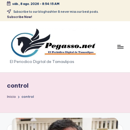
sáb., 8 ago. 2026
-
8:54:16 AM
Saltar
Subscribe to our bloghashter & never miss our best posts.
Subscribe Now!
al
contenido
p
El Periodico Digital de Tamaulipas
e
g
control
a
Inicio
control
s
o
.
p