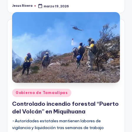
Jesus Rivera
marzo 19, 2026
Publicado
por
Publicado
Gobierno de Tamaulipas
en
Controlado incendio forestal “Puerto
del Volcán” en Miquihuana
-Autoridades estatales mantienen labores de
vigilancia y liquidación tras semanas de trabajo