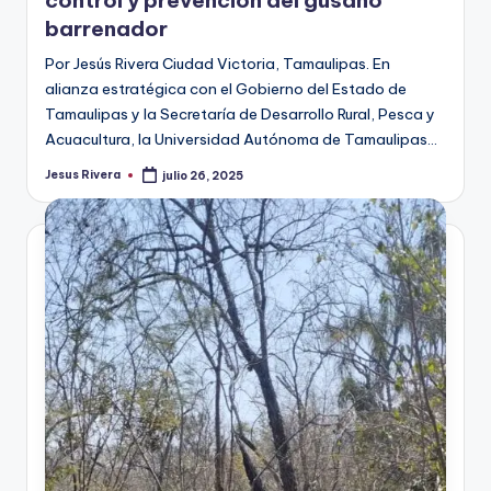
control y prevención del gusano
barrenador
Por Jesús Rivera Ciudad Victoria, Tamaulipas. En
alianza estratégica con el Gobierno del Estado de
Tamaulipas y la Secretaría de Desarrollo Rural, Pesca y
Acuacultura, la Universidad Autónoma de Tamaulipas…
Jesus Rivera
julio 26, 2025
Publicado
por