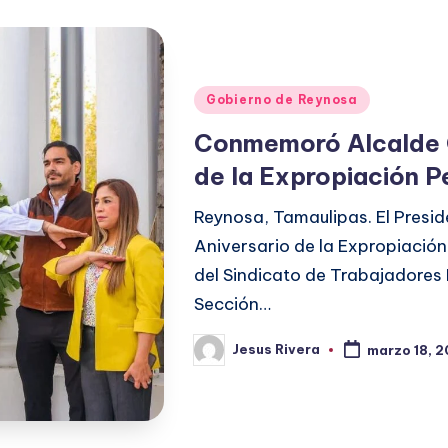
Publicado
Gobierno de Reynosa
en
Conmemoró Alcalde C
de la Expropiación P
Reynosa, Tamaulipas. El Presi
Aniversario de la Expropiación 
del Sindicato de Trabajadores 
Sección…
Jesus Rivera
marzo 18, 
Publicado
por