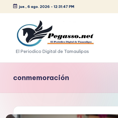
jue., 6 ago. 2026
-
12:31:48 PM
Saltar
al
contenido
p
El Periodico Digital de Tamaulipas
e
g
conmemoración
a
s
o