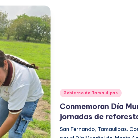
Publicado
Gobierno de Tamaulipas
en
Conmemoran Día Mun
jornadas de reforest
San Fernando, Tamaulipas. Co
por el Día Mundial del Medio A