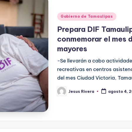
Publicado
Gobierno de Tamaulipas
en
Prepara DIF Tamauli
conmemorar el mes d
mayores
-Se llevarán a cabo actividades
recreativas en centros asistenc
del mes Ciudad Victoria, Tamau
Jesus Rivera
agosto 4, 
Publicado
por