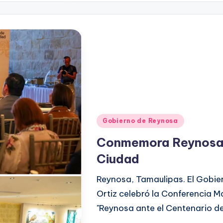
Publicado
Gobierno de Reynosa
en
Conmemora Reynosa s
Ciudad
Reynosa, Tamaulipas. El Gobie
Ortiz celebró la Conferencia Ma
"Reynosa ante el Centenario de