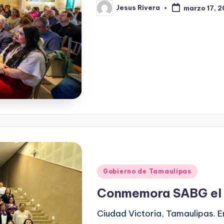
Jesus Rivera
marzo 17, 
Publicado
por
Publicado
Gobierno de Tamaulipas
en
Conmemora SABG el D
Ciudad Victoria, Tamaulipas. E