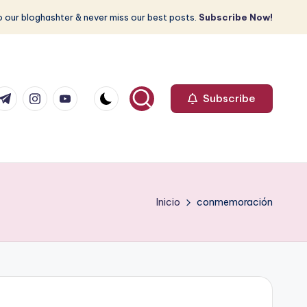
 our bloghashter & never miss our best posts.
Subscribe Now!
com
r.com
.me
instagram.com
youtube.com
Subscribe
Inicio
conmemoración