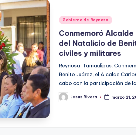
Publicado
Gobierno de Reynosa
en
Conmemoró Alcalde C
del Natalicio de Ben
civiles y militares
Reynosa, Tamaulipas. Conmemor
Benito Juárez, el Alcalde Carlo
cabo con la participación de l
Jesus Rivera
marzo 21, 
Publicado
por