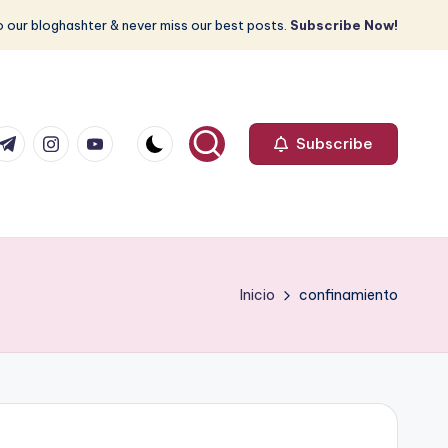
 our bloghashter & never miss our best posts.
Subscribe Now!
com
r.com
.me
instagram.com
youtube.com
Subscribe
Inicio
confinamiento