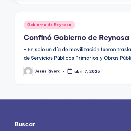
Publicado
Gobierno de Reynosa
en
Confinó Gobierno de Reynosa
- En solo un día de movilización fueron tras
de Servicios Públicos Primarios y Obras Públ
Jesus Rivera
abril 7, 2025
Publicado
por
Buscar