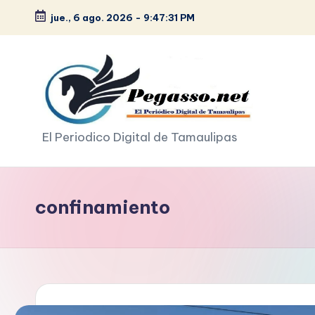
jue., 6 ago. 2026
-
9:47:32 PM
Saltar
al
contenido
p
El Periodico Digital de Tamaulipas
e
g
confinamiento
a
s
o