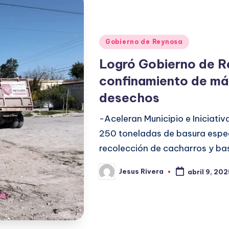
Publicado
Gobierno de Reynosa
en
Logró Gobierno de R
confinamiento de más
desechos
-Aceleran Municipio e Iniciati
250 toneladas de basura especi
recolección de cacharros y bas
Jesus Rivera
abril 9, 20
Publicado
por