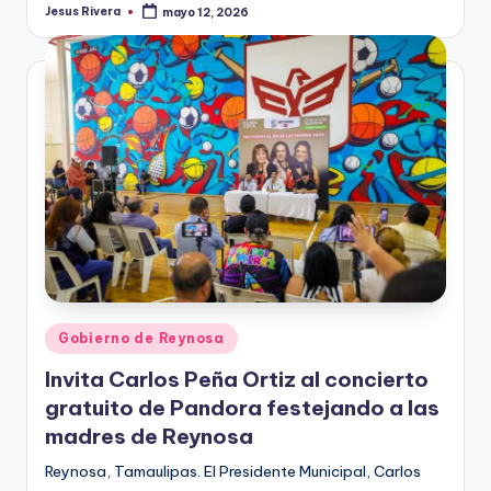
Jesus Rivera
mayo 12, 2026
Publicado
por
Publicado
Gobierno de Reynosa
en
Invita Carlos Peña Ortiz al concierto
gratuito de Pandora festejando a las
madres de Reynosa
Reynosa, Tamaulipas. El Presidente Municipal, Carlos