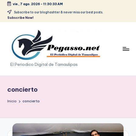
vie., 7 ago. 2026
-
11:30:34 AM
Saltar
Subscribe to our bloghashter & never miss our best posts.
Subscribe Now!
al
contenido
p
El Periodico Digital de Tamaulipas
e
g
concierto
a
Inicio
concierto
s
o
.
p