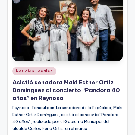
r
e
s
s
Publicado
Noticias Locales
en
Asistió senadora Maki Esther Ortiz
Domínguez al concierto “Pandora 40
años” en Reynosa
Reynosa, Tamaulipas. La senadora de la República, Maki
Esther Ortiz Domínguez, asistió al concierto “Pandora
40 años”, realizado por el Gobierno Municipal del
alcalde Carlos Peña Ortiz, en el marco…