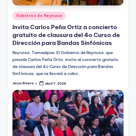
Publicado
Gobierno de Reynosa
en
Invita Carlos Peña Ortiz a concierto
gratuito de clausura del 4o Curso de
Dirección para Bandas Sinfónicas
Reynosa, Tamaulipas. El Gobierno de Reynosa, que
preside Carlos Peña Ortiz, invita al concierto gratuito
de clausura del 4o Curso de Dirección para Bandas
Sinfónicas, que se llevará a cabo…
Jesus Rivera
abril 7, 2026
Publicado
por