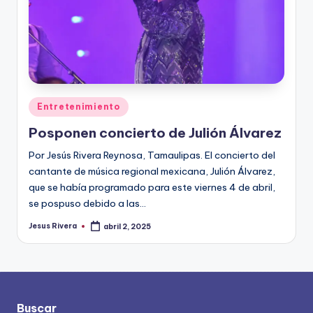
Publicado
Entretenimiento
en
Posponen concierto de Julión Álvarez
Por Jesús Rivera Reynosa, Tamaulipas. El concierto del
cantante de música regional mexicana, Julión Álvarez,
que se había programado para este viernes 4 de abril,
se pospuso debido a las…
Jesus Rivera
abril 2, 2025
Publicado
por
Buscar