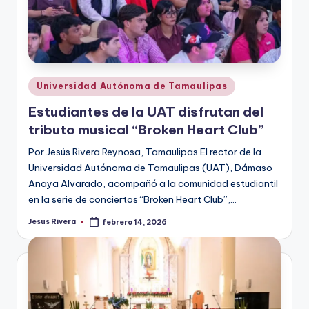
Publicado
Universidad Autónoma de Tamaulipas
en
Estudiantes de la UAT disfrutan del
tributo musical “Broken Heart Club”
Por Jesús Rivera Reynosa, Tamaulipas El rector de la
Universidad Autónoma de Tamaulipas (UAT), Dámaso
Anaya Alvarado, acompañó a la comunidad estudiantil
en la serie de conciertos “Broken Heart Club”,…
Jesus Rivera
febrero 14, 2026
Publicado
por