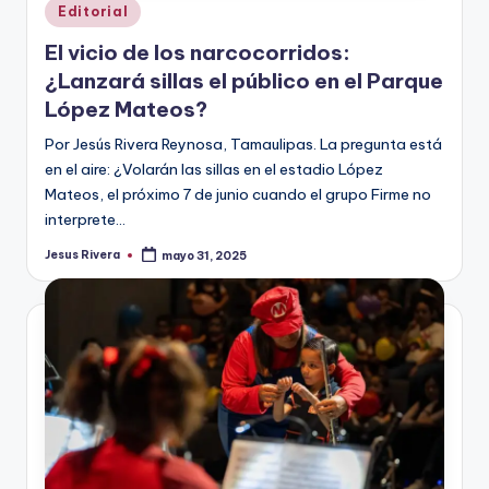
Publicado
Editorial
en
El vicio de los narcocorridos:
¿Lanzará sillas el público en el Parque
López Mateos?
Por Jesús Rivera Reynosa, Tamaulipas. La pregunta está
en el aire: ¿Volarán las sillas en el estadio López
Mateos, el próximo 7 de junio cuando el grupo Firme no
interprete…
Jesus Rivera
mayo 31, 2025
Publicado
por