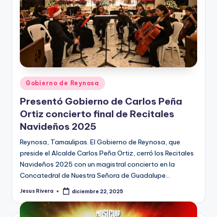
Publicado
Gobierno de Reynosa
en
Presentó Gobierno de Carlos Peña
Ortiz concierto final de Recitales
Navideños 2025
Reynosa, Tamaulipas. El Gobierno de Reynosa, que
preside el Alcalde Carlos Peña Ortiz, cerró los Recitales
Navideños 2025 con un magistral concierto en la
Concatedral de Nuestra Señora de Guadalupe…
Jesus Rivera
diciembre 22, 2025
Publicado
por