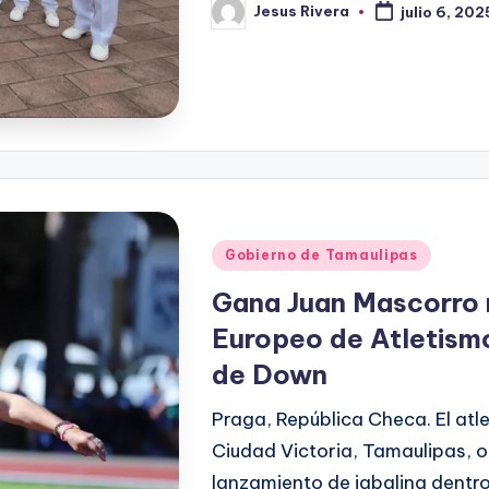
Jesus Rivera
julio 6, 202
Publicado
por
Publicado
Gobierno de Tamaulipas
en
Gana Juan Mascorro m
Europeo de Atletism
de Down
Praga, República Checa. El atl
Ciudad Victoria, Tamaulipas, o
lanzamiento de jabalina dentr