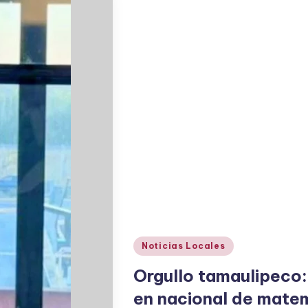
Publicado
Noticias Locales
en
Orgullo tamaulipeco:
en nacional de mat