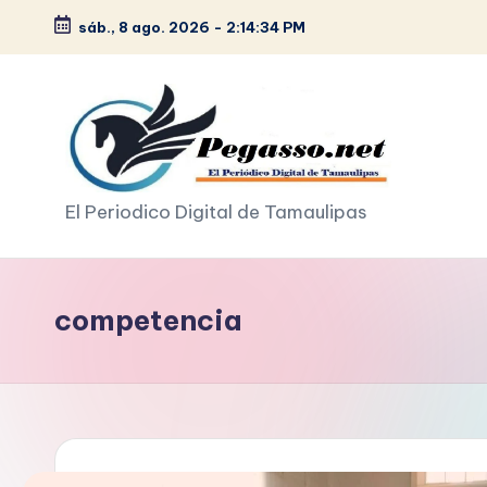
sáb., 8 ago. 2026
-
2:14:35 PM
Saltar
al
contenido
p
El Periodico Digital de Tamaulipas
e
g
competencia
a
s
o