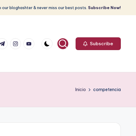
 our bloghashter & never miss our best posts.
Subscribe Now!
com
r.com
.me
instagram.com
youtube.com
Subscribe
Inicio
competencia