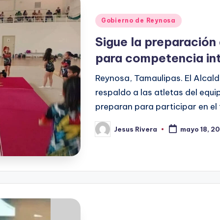
Publicado
Gobierno de Reynosa
en
Sigue la preparación
para competencia in
Reynosa, Tamaulipas. El Alcald
respaldo a las atletas del equ
preparan para participar en el
Jesus Rivera
mayo 18, 2
Publicado
por