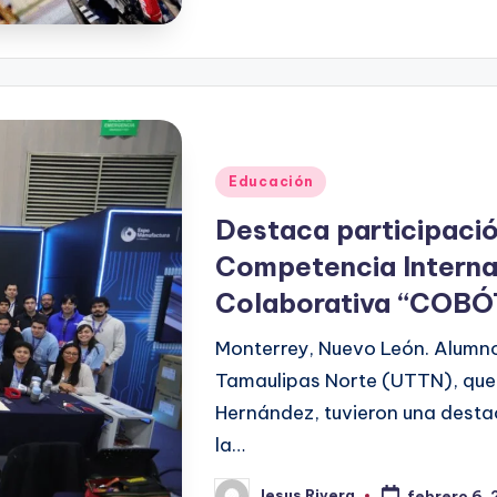
por
Publicado
Educación
en
Destaca participaci
Competencia Interna
Colaborativa “COBÓ
Monterrey, Nuevo León. Alumno
Tamaulipas Norte (UTTN), que 
Hernández, tuvieron una desta
la…
Jesus Rivera
febrero 6,