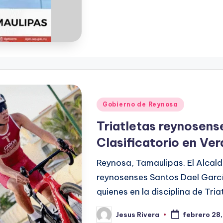
Publicado
Gobierno de Reynosa
en
Triatletas reynosens
Clasificatorio en Ve
Reynosa, Tamaulipas. El Alcalde
reynosenses Santos Dael Garcí
quienes en la disciplina de Tri
Jesus Rivera
febrero 28
Publicado