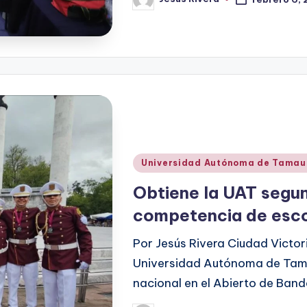
Publicado
por
Publicado
Universidad Autónoma de Tamau
en
Obtiene la UAT segun
competencia de esco
Por Jesús Rivera Ciudad Victor
Universidad Autónoma de Tama
nacional en el Abierto de Ban