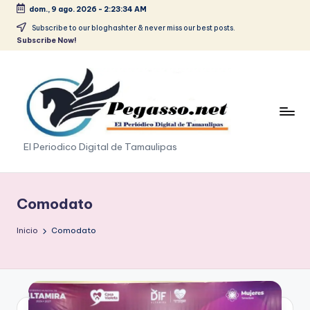
dom., 9 ago. 2026
-
2:23:35 AM
Saltar
Subscribe to our bloghashter & never miss our best posts.
Subscribe Now!
al
contenido
p
El Periodico Digital de Tamaulipas
e
g
Comodato
a
Inicio
Comodato
s
o
.
p