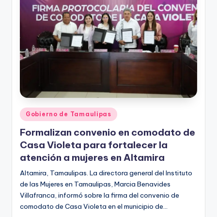
r
e
s
s
Publicado
Gobierno de Tamaulipas
en
Formalizan convenio en comodato de
Casa Violeta para fortalecer la
atención a mujeres en Altamira
Altamira, Tamaulipas. La directora general del Instituto
de las Mujeres en Tamaulipas, Marcia Benavides
Villafranca, informó sobre la firma del convenio de
comodato de Casa Violeta en el municipio de…