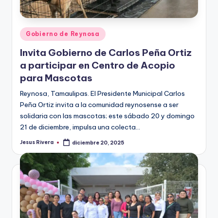
Publicado
Gobierno de Reynosa
en
Invita Gobierno de Carlos Peña Ortiz
a participar en Centro de Acopio
para Mascotas
Reynosa, Tamaulipas. El Presidente Municipal Carlos
Peña Ortiz invita a la comunidad reynosense a ser
solidaria con las mascotas; este sábado 20 y domingo
21 de diciembre, impulsa una colecta…
Jesus Rivera
diciembre 20, 2025
Publicado
por