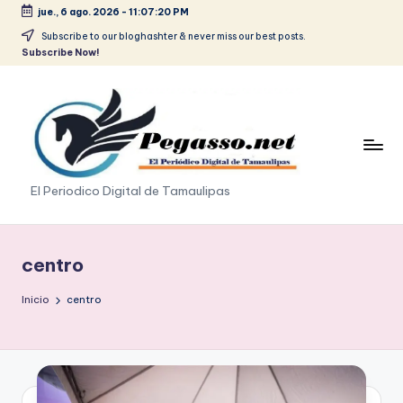
jue., 6 ago. 2026
-
11:07:21 PM
Saltar
Subscribe to our bloghashter & never miss our best posts.
Subscribe Now!
al
contenido
p
El Periodico Digital de Tamaulipas
e
g
centro
a
Inicio
centro
s
o
.
p