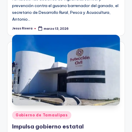
prevención contra el gusano barrenador del ganado, el
secretario de Desarrollo Rural, Pesca y Acuacultura,
Antonio…
Jesus Rivera
marzo 13, 2026
Publicado
por
Publicado
Gobierno de Tamaulipas
en
Impulsa gobierno estatal