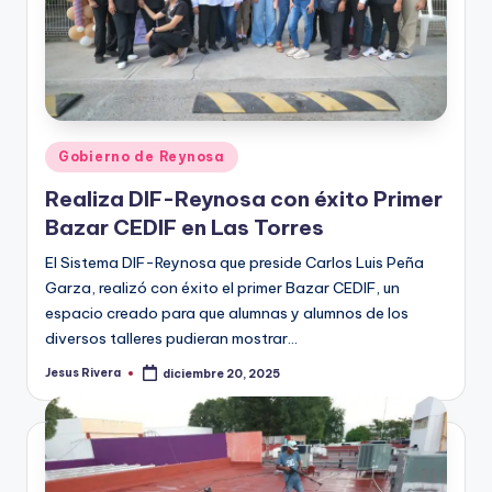
Publicado
Gobierno de Reynosa
en
Realiza DIF-Reynosa con éxito Primer
Bazar CEDIF en Las Torres
El Sistema DIF-Reynosa que preside Carlos Luis Peña
Garza, realizó con éxito el primer Bazar CEDIF, un
espacio creado para que alumnas y alumnos de los
diversos talleres pudieran mostrar…
Jesus Rivera
diciembre 20, 2025
Publicado
por