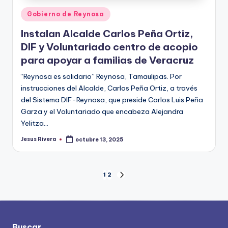
Publicado
Gobierno de Reynosa
en
Instalan Alcalde Carlos Peña Ortiz,
DIF y Voluntariado centro de acopio
para apoyar a familias de Veracruz
“Reynosa es solidario” Reynosa, Tamaulipas. Por
instrucciones del Alcalde, Carlos Peña Ortiz, a través
del Sistema DIF-Reynosa, que preside Carlos Luis Peña
Garza y el Voluntariado que encabeza Alejandra
Yelitza…
Jesus Rivera
octubre 13, 2025
Publicado
por
Paginación
1
2
SIGUIENTE
PÁGINA
de
entradas
Buscar