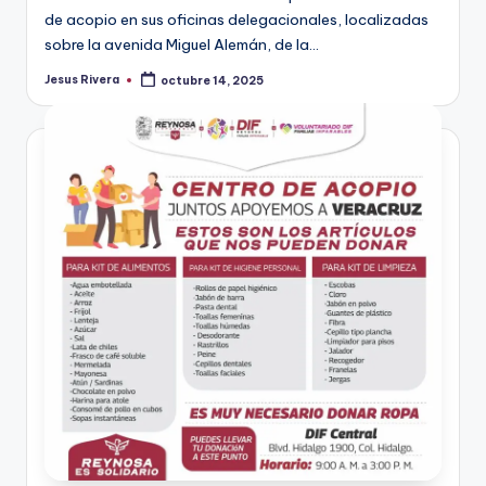
de acopio en sus oficinas delegacionales, localizadas
sobre la avenida Miguel Alemán, de la…
Jesus Rivera
octubre 14, 2025
Publicado
por