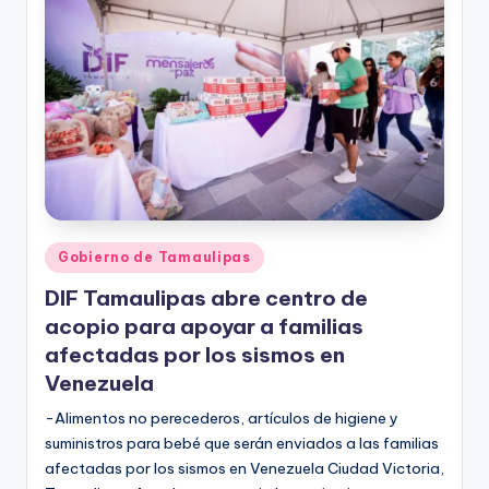
r
e
s
s
Publicado
Gobierno de Tamaulipas
en
DIF Tamaulipas abre centro de
acopio para apoyar a familias
afectadas por los sismos en
Venezuela
-Alimentos no perecederos, artículos de higiene y
suministros para bebé que serán enviados a las familias
afectadas por los sismos en Venezuela Ciudad Victoria,