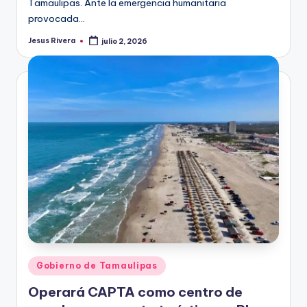
Tamaulipas. Ante la emergencia humanitaria
provocada…
Jesus Rivera
julio 2, 2026
Publicado
por
Publicado
Gobierno de Tamaulipas
en
Operará CAPTA como centro de