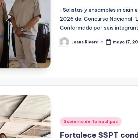
-Solistas y ensambles inician 
2026 del Concurso Nacional ‘’L
Conformado por seis integrante
Jesus Rivera
mayo 17, 2
Publicado
por
Publicado
Gobierno de Tamaulipas
en
Fortalece SSPT cond