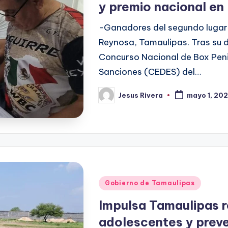
y premio nacional en
-Ganadores del segundo lugar 
Reynosa, Tamaulipas. Tras su 
Concurso Nacional de Box Penit
Sanciones (CEDES) del…
Jesus Rivera
mayo 1, 20
Publicado
por
Publicado
Gobierno de Tamaulipas
en
Impulsa Tamaulipas r
adolescentes y preve