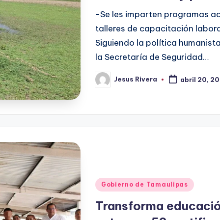
-Se les imparten programas ac
talleres de capacitación labora
Siguiendo la política humanist
la Secretaría de Seguridad…
Jesus Rivera
abril 20, 2
Publicado
por
Publicado
Gobierno de Tamaulipas
en
Transforma educació