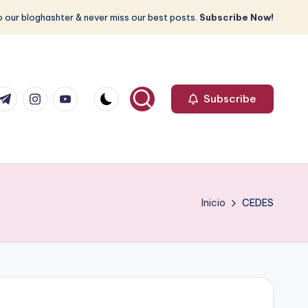
 our bloghashter & never miss our best posts.
Subscribe Now!
com
r.com
.me
instagram.com
youtube.com
Subscribe
Inicio
CEDES