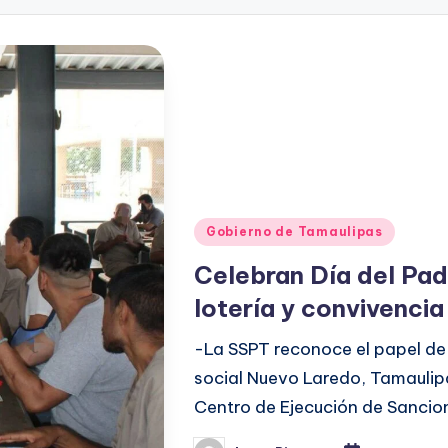
Publicado
Gobierno de Tamaulipas
en
Celebran Día del Pa
lotería y convivencia
-La SSPT reconoce el papel de 
social Nuevo Laredo, Tamaulipa
Centro de Ejecución de Sancio