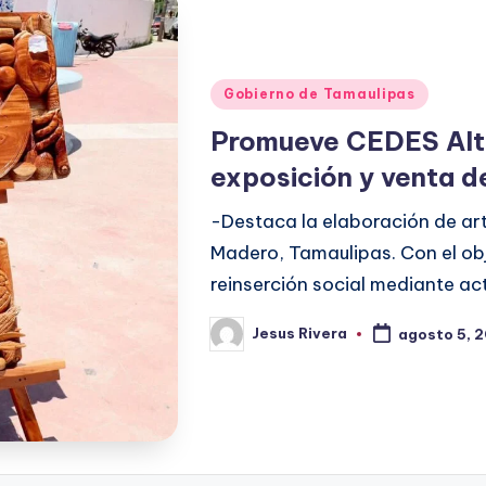
Publicado
Gobierno de Tamaulipas
en
Promueve CEDES Alta
exposición y venta 
-Destaca la elaboración de art
Madero, Tamaulipas. Con el obj
reinserción social mediante ac
Jesus Rivera
agosto 5, 
Publicado
por