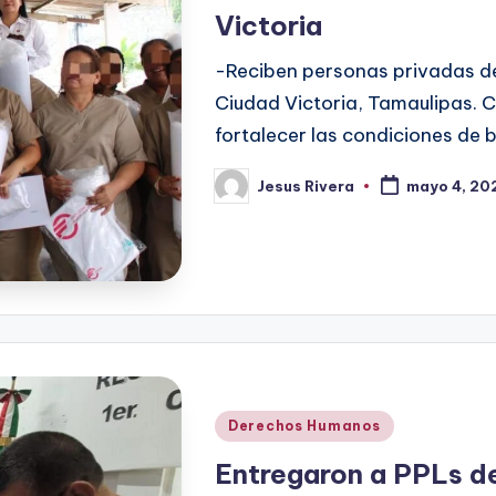
Victoria
-Reciben personas privadas de
Ciudad Victoria, Tamaulipas. 
fortalecer las condiciones de 
Jesus Rivera
mayo 4, 20
Publicado
por
Publicado
Derechos Humanos
en
Entregaron a PPLs 