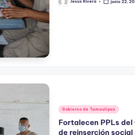
Jesus Rivera
junio 22, 2
Publicado
por
Publicado
Gobierno de Tamaulipas
en
Fortalecen PPLs del
de reinserción social