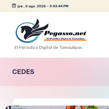
jue., 6 ago. 2026
-
9:43:45 PM
Saltar
al
contenido
p
El Periodico Digital de Tamaulipas
e
g
CEDES
a
s
o