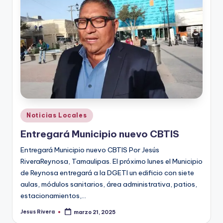
r
e
s
s
Publicado
Noticias Locales
en
Entregará Municipio nuevo CBTIS
Entregará Municipio nuevo CBTIS Por Jesús
RiveraReynosa, Tamaulipas. El próximo lunes el Municipio
de Reynosa entregará a la DGETI un edificio con siete
aulas, módulos sanitarios, área administrativa, patios,
estacionamientos,…
Jesus Rivera
marzo 21, 2025
Publicado
por