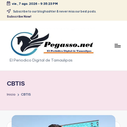
vie., 7 ago. 2026
-
9:35:23 PM
Saltar
Subscribe to our bloghashter & never miss our best posts.
Subscribe Now!
al
contenido
p
El Periodico Digital de Tamaulipas
e
g
CBTIS
a
Inicio
CBTIS
s
o
.
p