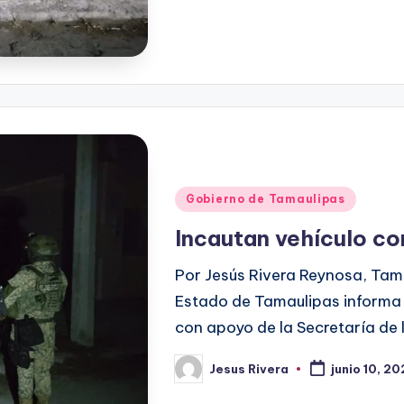
Publicado
Gobierno de Tamaulipas
en
Incautan vehículo c
Por Jesús Rivera Reynosa, Tamau
Estado de Tamaulipas informa 
con apoyo de la Secretaría de
Jesus Rivera
junio 10, 2
Publicado
por