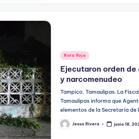
Publicado
Nota Roja
en
Ejecutaron orden de
y narcomenudeo
Tampico, Tamaulipas. La Fiscal
Tamaulipas informa que Agente
elementos de la Secretaría de
Jesus Rivera
junio 18, 20
Publicado
por