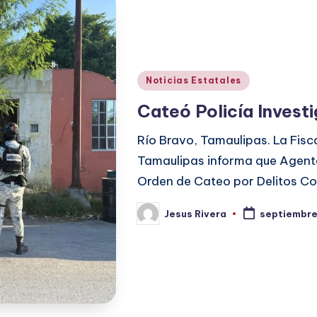
Publicado
Noticias Estatales
en
Cateó Policía Invest
Río Bravo, Tamaulipas. La Fisca
Tamaulipas informa que Agente
Orden de Cateo por Delitos Co
Jesus Rivera
septiembre
Publicado
por