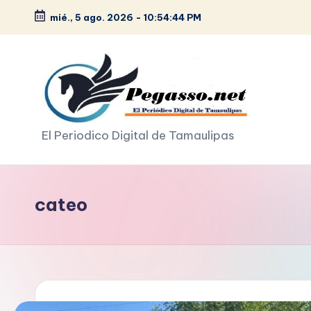
mié., 5 ago. 2026
-
10:54:45 PM
Saltar
al
contenido
p
El Periodico Digital de Tamaulipas
e
g
cateo
a
s
o