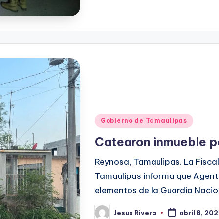
Publicado
Gobierno de Tamaulipas
en
Catearon inmueble p
Reynosa, Tamaulipas. La Fiscal
Tamaulipas informa que Agente
elementos de la Guardia Nacion
Jesus Rivera
abril 8, 20
Publicado