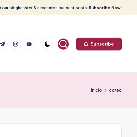
 our bloghashter & never miss our best posts.
Subscribe Now!
com
r.com
.me
instagram.com
youtube.com
Subscribe
Inicio
cateo