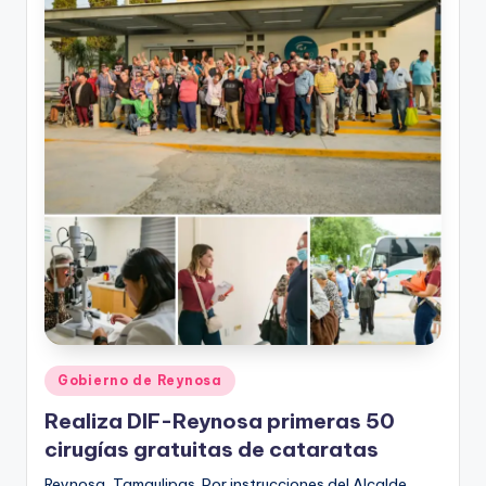
r
e
s
s
Publicado
Gobierno de Reynosa
en
Realiza DIF-Reynosa primeras 50
cirugías gratuitas de cataratas
Reynosa, Tamaulipas. Por instrucciones del Alcalde,