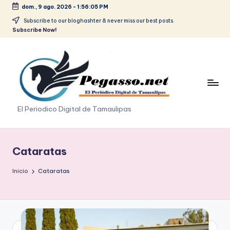
dom., 9 ago. 2026
-
1:56:06 PM
Saltar
Subscribe to our bloghashter & never miss our best posts.
Subscribe Now!
al
contenido
p
El Periodico Digital de Tamaulipas
e
g
Cataratas
a
Inicio
Cataratas
s
o
.
p