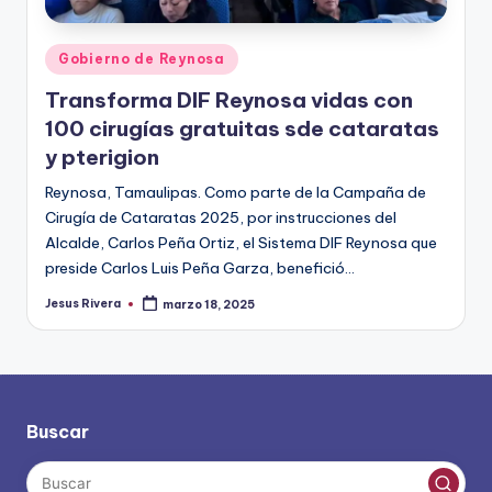
Publicado
Gobierno de Reynosa
en
Transforma DIF Reynosa vidas con
100 cirugías gratuitas sde cataratas
y pterigion
Reynosa, Tamaulipas. Como parte de la Campaña de
Cirugía de Cataratas 2025, por instrucciones del
Alcalde, Carlos Peña Ortiz, el Sistema DIF Reynosa que
preside Carlos Luis Peña Garza, benefició…
Jesus Rivera
marzo 18, 2025
Publicado
por
Buscar