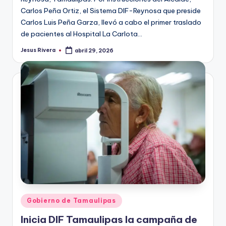
Carlos Peña Ortiz, el Sistema DIF-Reynosa que preside
Carlos Luis Peña Garza, llevó a cabo el primer traslado
de pacientes al Hospital La Carlota…
Jesus Rivera
abril 29, 2026
Publicado
por
Publicado
Gobierno de Tamaulipas
en
Inicia DIF Tamaulipas la campaña de