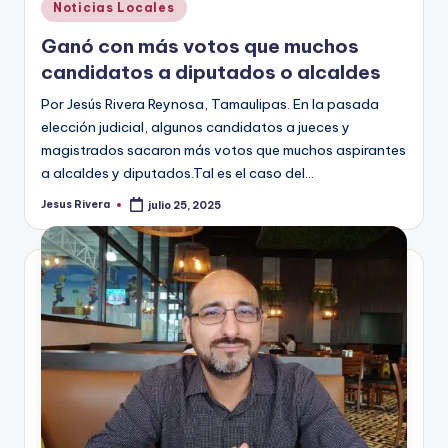
Publicado
Noticias Locales
en
Ganó con más votos que muchos
candidatos a diputados o alcaldes
Por Jesús Rivera Reynosa, Tamaulipas. En la pasada
elección judicial, algunos candidatos a jueces y
magistrados sacaron más votos que muchos aspirantes
a alcaldes y diputados.Tal es el caso del…
Jesus Rivera
julio 25, 2025
Publicado
por