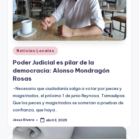
Publicado
Noticias Locales
en
Poder Judicial es pilar de la
democracia: Alonso Mondragón
Rosas
-Necesario que ciudadanía salga a votar por jueces y
magistrados, el próximo 1 de junio Reynosa, Tamaulipas.
Que los jueces y magistrados se sometan a pruebas de
confianza, que haya…
Jesus Rivera
abril 3, 2025
Publicado
por