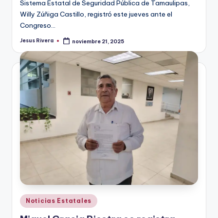
Sistema Estatal de Seguridad Pública de Tamaulipas,
Willy Zúñiga Castillo, registró este jueves ante el
Congreso…
Jesus Rivera
noviembre 21, 2025
Publicado
por
Publicado
Noticias Estatales
en