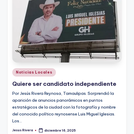
r
e
s
s
Publicado
Noticias Locales
en
Quiere ser candidato independiente
Por Jesús Rivera Reynosa, Tamaulipas. Sorprendió la
aparición de anuncios panorámicos en puntos
estratégicos de la ciudad con la fotografía y nombre
del conocido político reynosense Luis Miguel Iglesias.
Los…
Jesus Rivera
diciembre 16, 2025
Publicado