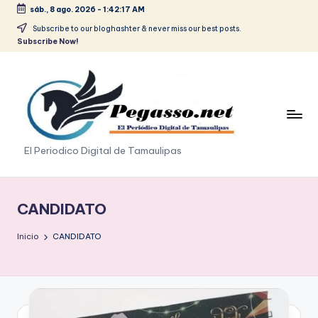
sáb., 8 ago. 2026
-
1:42:18 AM
Saltar
Subscribe to our bloghashter & never miss our best posts.
Subscribe Now!
al
contenido
p
El Periodico Digital de Tamaulipas
e
g
CANDIDATO
a
Inicio
CANDIDATO
s
o
.
p