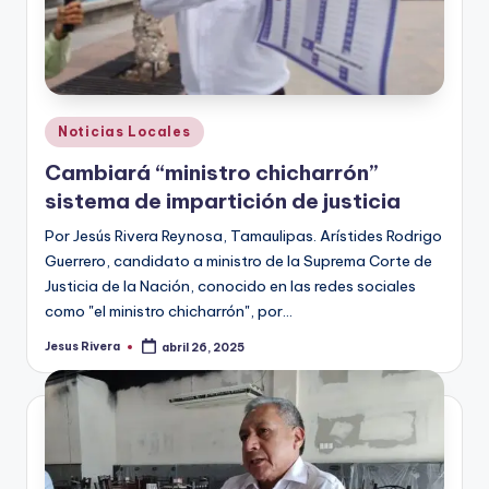
Publicado
Noticias Locales
en
Cambiará “ministro chicharrón”
sistema de impartición de justicia
Por Jesús Rivera Reynosa, Tamaulipas. Arístides Rodrigo
Guerrero, candidato a ministro de la Suprema Corte de
Justicia de la Nación, conocido en las redes sociales
como "el ministro chicharrón", por…
Jesus Rivera
abril 26, 2025
Publicado
por