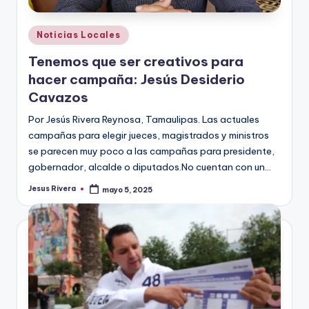
Publicado
Noticias Locales
en
Tenemos que ser creativos para
hacer campaña: Jesús Desiderio
Cavazos
Por Jesús Rivera Reynosa, Tamaulipas. Las actuales
campañas para elegir jueces, magistrados y ministros
se parecen muy poco a las campañas para presidente,
gobernador, alcalde o diputados.No cuentan con un…
Jesus Rivera
mayo 5, 2025
Publicado
por