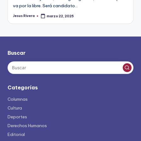
va por la libre. Será candidato…
Jesus Rivera
marzo 22, 2025
Publicado
por
Buscar
Categorías
Columnas
Cultura
Deportes
Derechos Humanos
Editorial