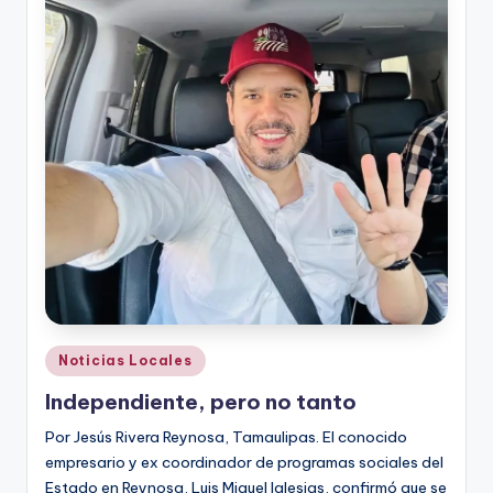
Publicado
Noticias Locales
en
Independiente, pero no tanto
Por Jesús Rivera Reynosa, Tamaulipas. El conocido
empresario y ex coordinador de programas sociales del
Estado en Reynosa, Luis Miguel Iglesias, confirmó que se