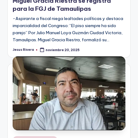
Miguel Gracia Riestra se registra
para la FGJ de Tamaulipas
-Aspirante a fiscal niega lealtades políticas y destaca
imparcialidad del Congreso: “El piso siempre ha sido
parejo” Por Julio Manuel Loya Guzmán Ciudad Victoria,
Tamaulipas. Miguel Gracia Riestra, formalizó su…
Jesus Rivera
noviembre 20, 2025
Publicado
por