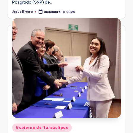
Posgrado (SNP) de…
Jesus Rivera
diciembre 18, 2025
Publicado
por
Publicado
Gobierno de Tamaulipas