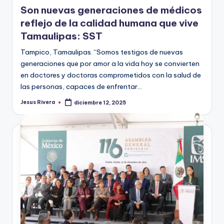
en
Son nuevas generaciones de médicos
reflejo de la calidad humana que vive
Tamaulipas: SST
Tampico, Tamaulipas. “Somos testigos de nuevas
generaciones que por amor a la vida hoy se convierten
en doctores y doctoras comprometidos con la salud de
las personas, capaces de enfrentar…
Jesus Rivera
diciembre 12, 2025
Publicado
por