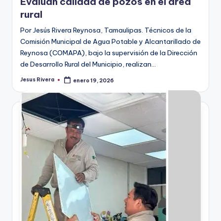
Evalúan calidad de pozos en el área
rural
Por Jesús Rivera Reynosa, Tamaulipas. Técnicos de la
Comisión Municipal de Agua Potable y Alcantarillado de
Reynosa (COMAPA), bajo la supervisión de la Dirección
de Desarrollo Rural del Municipio, realizan…
Jesus Rivera
enero 19, 2026
Publicado
por