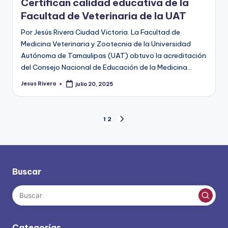
Certifican calidad educativa de la
Facultad de Veterinaria de la UAT
Por Jesús Rivera Ciudad Victoria. La Facultad de
Medicina Veterinaria y Zootecnia de la Universidad
Autónoma de Tamaulipas (UAT) obtuvo la acreditación
del Consejo Nacional de Educación de la Medicina…
Jesus Rivera
julio 20, 2025
Publicado
por
Paginación
1
2
SIGUIENTE
PÁGINA
de
entradas
Buscar
Categorías