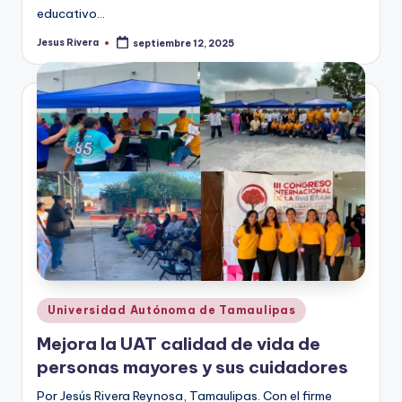
educativo…
Jesus Rivera
septiembre 12, 2025
Publicado
por
Publicado
Universidad Autónoma de Tamaulipas
en
Mejora la UAT calidad de vida de
personas mayores y sus cuidadores
Por Jesús Rivera Reynosa, Tamaulipas. Con el firme