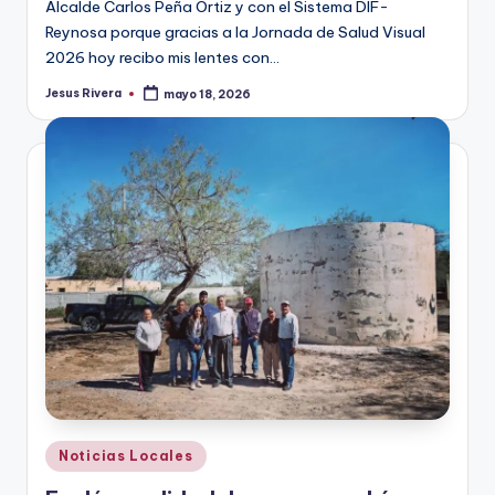
Alcalde Carlos Peña Ortiz y con el Sistema DIF-
Reynosa porque gracias a la Jornada de Salud Visual
2026 hoy recibo mis lentes con…
Jesus Rivera
mayo 18, 2026
Publicado
por
Publicado
Noticias Locales
en