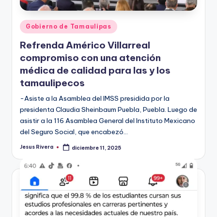
Publicado
Gobierno de Tamaulipas
en
Refrenda Américo Villarreal
compromiso con una atención
médica de calidad para las y los
tamaulipecos
-Asiste a la Asamblea del IMSS presidida por la
presidenta Claudia Sheinbaum Puebla, Puebla. Luego de
asistir a la 116 Asamblea General del Instituto Mexicano
del Seguro Social, que encabezó…
Jesus Rivera
diciembre 11, 2025
Publicado
por