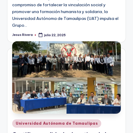
compromiso de fortalecer la vinculación social y
promover una formación humanista y solidaria, la
Universidad Autónoma de Tamaulipas (UAT) impulsa el
Grupo…
Jesus Rivera
julio 22, 2025
Publicado
por
Publicado
Universidad Autónoma de Tamaulipas
en