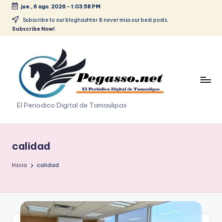
jue., 6 ago. 2026
-
1:03:59 PM
Saltar
Subscribe to our bloghashter & never miss our best posts.
Subscribe Now!
al
contenido
p
El Periodico Digital de Tamaulipas
e
g
calidad
a
Inicio
calidad
s
o
.
p