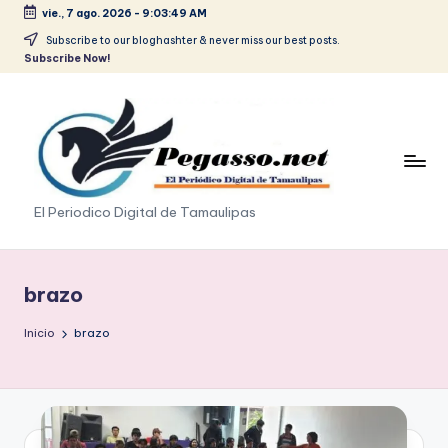
vie., 7 ago. 2026
-
9:03:49 AM
Saltar
Subscribe to our bloghashter & never miss our best posts.
Subscribe Now!
al
contenido
p
El Periodico Digital de Tamaulipas
e
g
brazo
a
Inicio
brazo
s
o
.
p