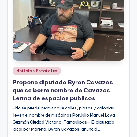
r
e
s
s
Publicado
Noticias Estatales
en
Propone diputado Byron Cavazos
que se borre nombre de Cavazos
Lerma de espacios públicos
-No se puede permitir que calles, plazas y colonias
lleven el nombre de misóginos Por Julio Manuel Loya
Guzmán Ciudad Victoria, Tamaulipas.- El diputado
local por Morena, Byron Cavazos, anunció…