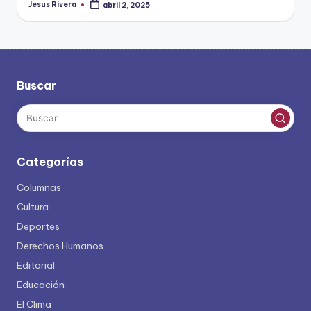
Jesus Rivera
abril 2, 2025
Publicado
por
Buscar
Categorías
Columnas
Cultura
Deportes
Derechos Humanos
Editorial
Educación
El Clima