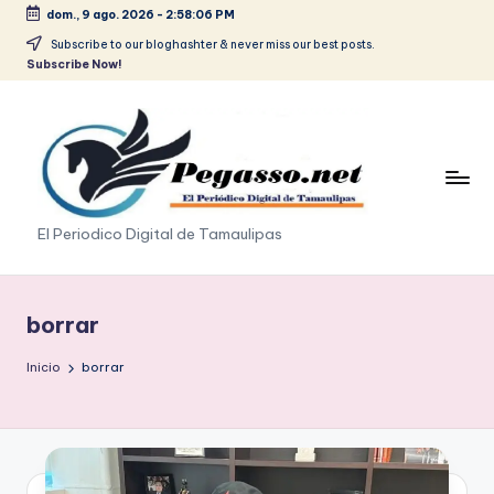
dom., 9 ago. 2026
-
2:58:06 PM
Saltar
Subscribe to our bloghashter & never miss our best posts.
Subscribe Now!
al
contenido
p
El Periodico Digital de Tamaulipas
e
g
borrar
a
Inicio
borrar
s
o
.
p