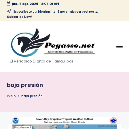
jue., 6 ago. 2026
-
8:06:01 AM
Saltar
Subscribe to our bloghashter & never miss our best posts.
Subscribe Now!
al
contenido
p
El Periodico Digital de Tamaulipas
e
g
baja presión
a
Inicio
baja presión
s
o
.
p