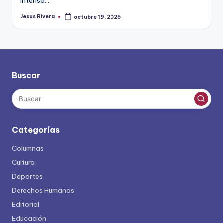
intensa…
Jesus Rivera
octubre 19, 2025
Publicado
por
Buscar
Categorías
Columnas
Cultura
Deportes
Derechos Humanos
Editorial
Educación