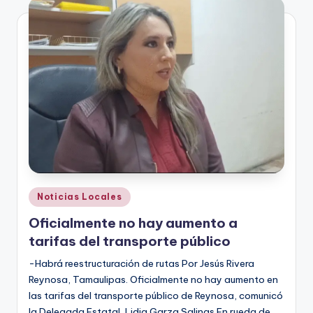
Publicado
Noticias Locales
en
Oficialmente no hay aumento a
tarifas del transporte público
-Habrá reestructuración de rutas Por Jesús Rivera
Reynosa, Tamaulipas. Oficialmente no hay aumento en
las tarifas del transporte público de Reynosa, comunicó
la Delegada Estatal, Lidia Garza Salinas.En rueda de…