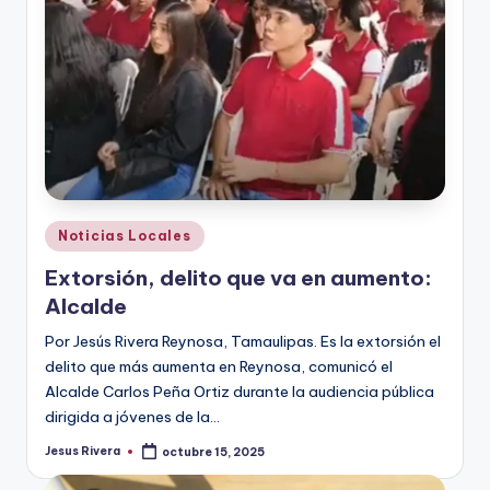
Publicado
Noticias Locales
en
Extorsión, delito que va en aumento:
Alcalde
Por Jesús Rivera Reynosa, Tamaulipas. Es la extorsión el
delito que más aumenta en Reynosa, comunicó el
Alcalde Carlos Peña Ortiz durante la audiencia pública
dirigida a jóvenes de la…
Jesus Rivera
octubre 15, 2025
Publicado
por