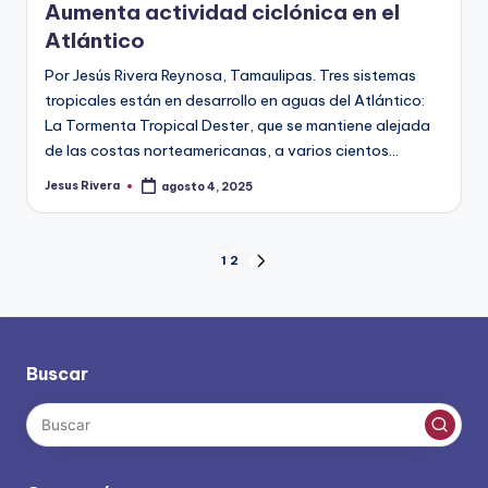
Aumenta actividad ciclónica en el
Atlántico
Por Jesús Rivera Reynosa, Tamaulipas. Tres sistemas
tropicales están en desarrollo en aguas del Atlántico:
La Tormenta Tropical Dester, que se mantiene alejada
de las costas norteamericanas, a varios cientos…
Jesus Rivera
agosto 4, 2025
Publicado
por
Paginación
1
2
SIGUIENTE
PÁGINA
de
entradas
Buscar