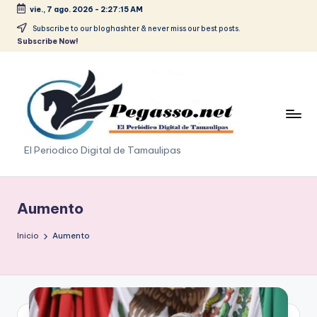
vie., 7 ago. 2026
-
2:27:16 AM
Saltar
Subscribe to our bloghashter & never miss our best posts.
Subscribe Now!
al
contenido
p
El Periodico Digital de Tamaulipas
e
g
Aumento
a
Inicio
Aumento
s
o
.
p