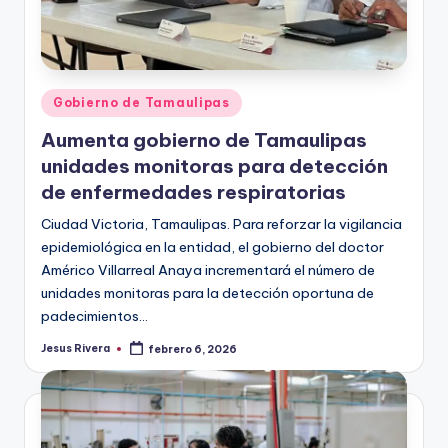
Publicado
Gobierno de Tamaulipas
en
Aumenta gobierno de Tamaulipas
unidades monitoras para detección
de enfermedades respiratorias
Ciudad Victoria, Tamaulipas. Para reforzar la vigilancia
epidemiológica en la entidad, el gobierno del doctor
Américo Villarreal Anaya incrementará el número de
unidades monitoras para la detección oportuna de
padecimientos…
Jesus Rivera
febrero 6, 2026
Publicado
por