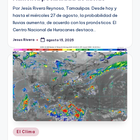
Por Jesús Rivera Reynosa, Tamaulipas. Desde hoy y
hasta el miércoles 27 de agosto, la probabilidad de
lluvias aumenta, de acuerdo con los pronósticos. El
Centro Nacional de Huracanes destaca…
Jesus Rivera
agosto 15, 2025
Publicado
por
Publicado
El Clima
en