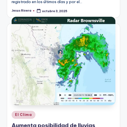
registrado en los últimos días y por el…
Jesus Rivera
octubre 3, 2025
Publicado
por
Publicado
El Clima
en
Aumenta posibilidad de lluvias