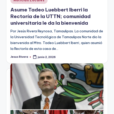
Noticias Locales
en
Asume Tadeo Luebbert Iberri la
Rectoría de la UTTN; comunidad
universitaria le da la bienvenida
Por Jesús Rivera Reynosa, Tamaulipas. La comunidad de
la Universidad Tecnológica de Tamaulipas Norte dio la
bienvenida al Mtro. Tadeo Luebbert Iberri, quien asumió
la Rectoría de esta casa de…
Jesus Rivera
junio 2, 2026
Publicado
por