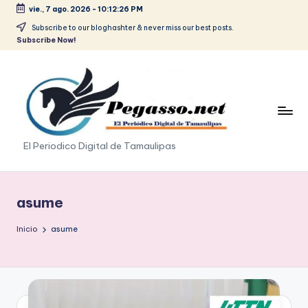
vie., 7 ago. 2026
-
10:12:27 PM
Saltar
Subscribe to our bloghashter & never miss our best posts.
Subscribe Now!
al
contenido
p
El Periodico Digital de Tamaulipas
e
g
asume
a
Inicio
asume
s
o
.
p