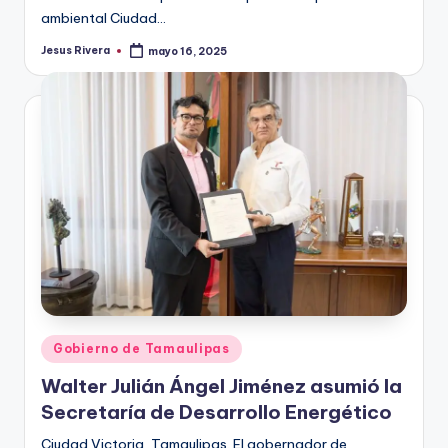
ambiental Ciudad…
Jesus Rivera
mayo 16, 2025
Publicado
por
Publicado
Gobierno de Tamaulipas
en
Walter Julián Ángel Jiménez asumió la
Secretaría de Desarrollo Energético
Ciudad Victoria, Tamaulipas. El gobernador de