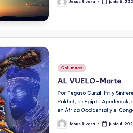
Jesus Rivera
junio 6, 20
Publicado
por
Publicado
Columnas
en
AL VUELO-Marte
Por Pegaso Gurzil, Ifri y Sinife
Pakhet, en Egipto.Apedemak, e
en África Occidental y el Cong
Jesus Rivera
junio 4, 20
Publicado
por