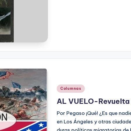
Publicado
Columnas
en
AL VUELO-Revuelta
Por Pegaso ¡Qué! ¿Es que nad
en Los Ángeles y otras ciudad
duras políticas migratorias de