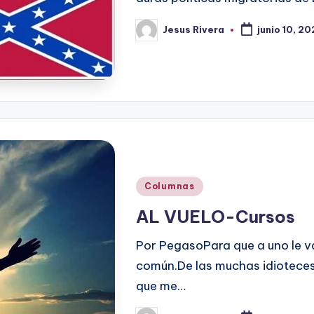
Jesus Rivera
junio 10, 2
Publicado
por
Publicado
Columnas
en
AL VUELO-Cursos
Por PegasoPara que a uno le va
común.De las muchas idioteces q
que me…