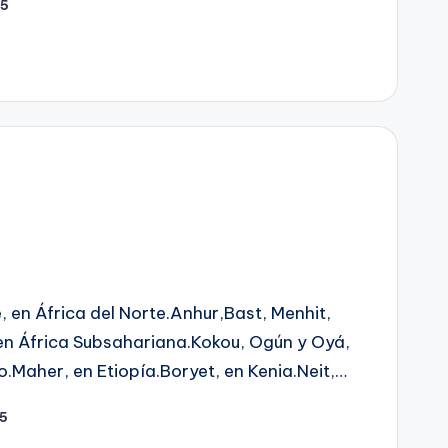
25
re, en África del Norte.Anhur,Bast, Menhit,
n África Subsahariana.Kokou, Ogún y Oyá,
o.Maher, en Etiopía.Boryet, en Kenia.Neit,…
25