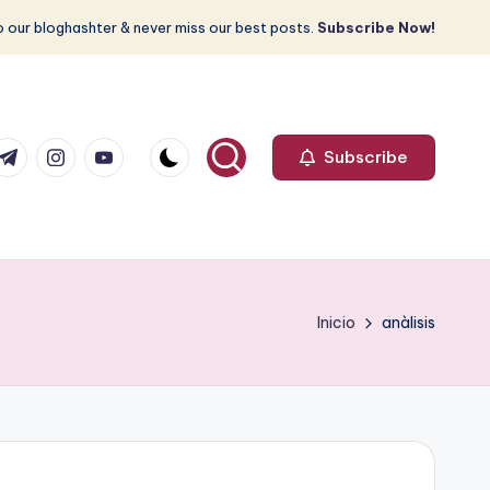
 our bloghashter & never miss our best posts.
Subscribe Now!
com
r.com
.me
instagram.com
youtube.com
Subscribe
Inicio
anàlisis