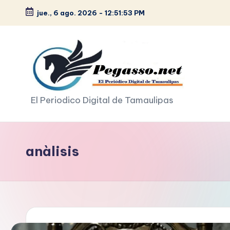
jue., 6 ago. 2026
-
12:51:54 PM
Saltar
al
contenido
p
El Periodico Digital de Tamaulipas
e
g
anàlisis
a
s
o