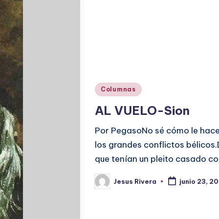
Publicado
Columnas
en
AL VUELO-Sion
Por PegasoNo sé cómo le hacen
los grandes conflictos bélicos
que tenían un pleito casado co
Jesus Rivera
junio 23, 2
Publicado
por