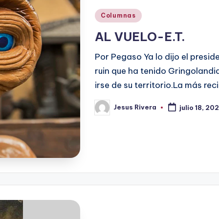
Publicado
Columnas
en
AL VUELO-E.T.
Por Pegaso Ya lo dijo el presi
ruin que ha tenido Gringolandi
irse de su territorio.La más re
Jesus Rivera
julio 18, 20
Publicado
por