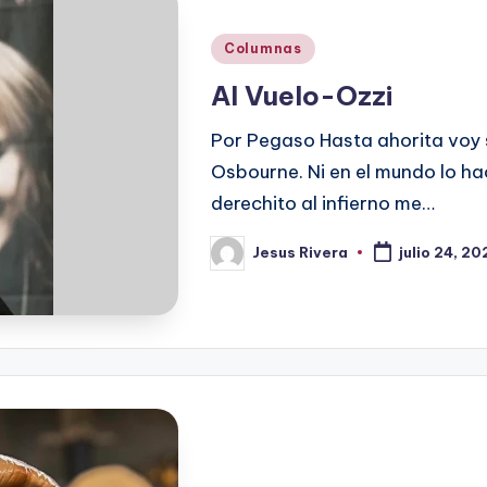
Publicado
Columnas
en
Al Vuelo-Ozzi
Por Pegaso Hasta ahorita voy
Osbourne. Ni en el mundo lo hac
derechito al infierno me…
Jesus Rivera
julio 24, 20
Publicado
por