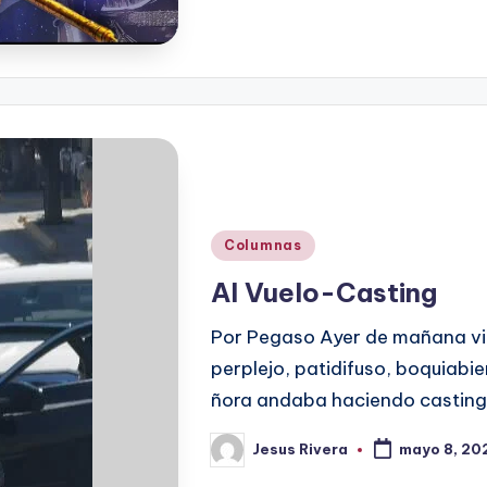
Publicado
Columnas
en
Al Vuelo-Casting
Por Pegaso Ayer de mañana vi 
perplejo, patidifuso, boquiabi
ñora andaba haciendo casting 
Jesus Rivera
mayo 8, 20
Publicado
por