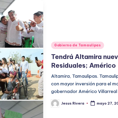
Publicado
Gobierno de Tamaulipas
en
Tendrá Altamira nue
Residuales; Américo 
Altamira, Tamaulipas. Tamaulip
con mayor inversión para el ma
gobernador Américo Villarreal
Jesus Rivera
mayo 27, 2
Publicado
por