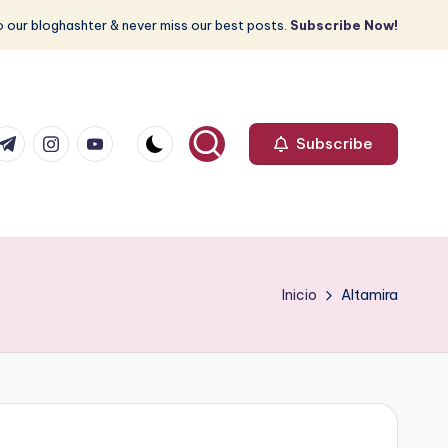
 our bloghashter & never miss our best posts.
Subscribe Now!
com
r.com
.me
instagram.com
youtube.com
Subscribe
Inicio
Altamira