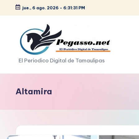
jue., 6 ago. 2026
-
6:31:32 PM
Saltar
al
contenido
p
El Periodico Digital de Tamaulipas
e
g
Altamira
a
s
o