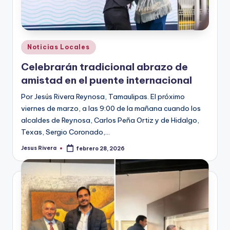
Publicado
Noticias Locales
en
Celebrarán tradicional abrazo de
amistad en el puente internacional
Por Jesús Rivera Reynosa, Tamaulipas. El próximo
viernes de marzo, a las 9:00 de la mañana cuando los
alcaldes de Reynosa, Carlos Peña Ortiz y de Hidalgo,
Texas, Sergio Coronado,…
Jesus Rivera
febrero 28, 2026
Publicado
por