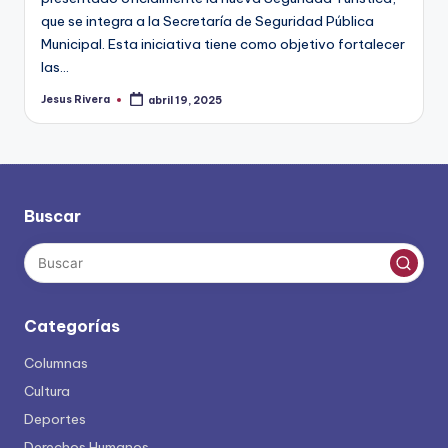
que se integra a la Secretaría de Seguridad Pública
Municipal. Esta iniciativa tiene como objetivo fortalecer
las…
Jesus Rivera
abril 19, 2025
Publicado
por
Buscar
Categorías
Columnas
Cultura
Deportes
Derechos Humanos