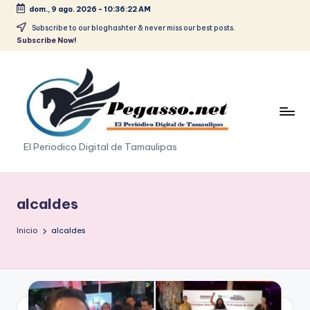
dom., 9 ago. 2026
-
10:36:23 AM
Saltar
Subscribe to our bloghashter & never miss our best posts.
Subscribe Now!
al
contenido
p
El Periodico Digital de Tamaulipas
e
g
alcaldes
a
Inicio
alcaldes
s
o
.
p