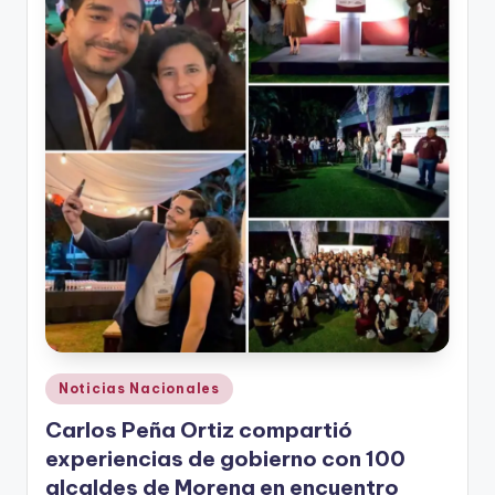
r
e
s
s
Publicado
Noticias Nacionales
en
Carlos Peña Ortiz compartió
experiencias de gobierno con 100
alcaldes de Morena en encuentro