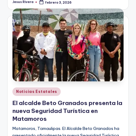
Jesus Rivera
febrero 3, 2026
Publicado
por
Publicado
Noticias Estatales
en
El alcalde Beto Granados presenta la
nueva Seguridad Turística en
Matamoros
Matamoros, Tamaulipas. El Alcalde Beto Granados ha
presentado oficialmente la nueva Seguridad Turística,