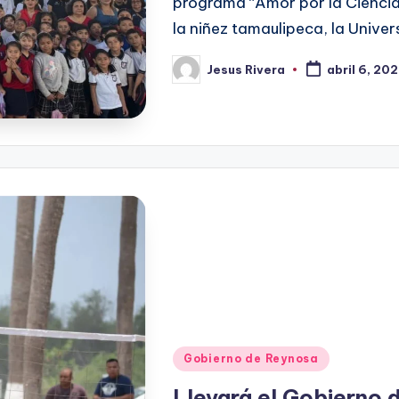
programa “Amor por la Ciencia
la niñez tamaulipeca, la Univ
Jesus Rivera
abril 6, 20
Publicado
por
Publicado
Gobierno de Reynosa
en
Llevará el Gobierno 