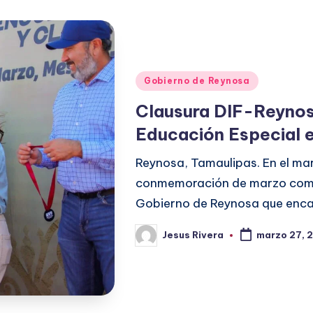
Publicado
Gobierno de Reynosa
en
Clausura DIF-Reynos
Educación Especial e
Reynosa, Tamaulipas. En el mar
conmemoración de marzo como 
Gobierno de Reynosa que enc
Jesus Rivera
marzo 27, 
Publicado
por