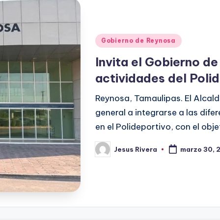
Publicado
Gobierno de Reynosa
en
Invita el Gobierno d
actividades del Poli
Reynosa, Tamaulipas. El Alcalde
general a integrarse a las dife
en el Polideportivo, con el ob
Jesus Rivera
marzo 30, 
Publicado
por