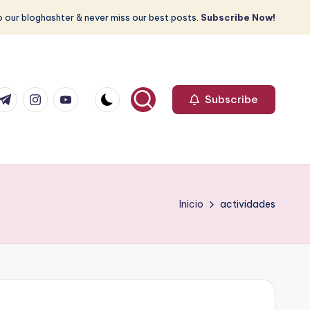
 our bloghashter & never miss our best posts.
Subscribe Now!
com
r.com
.me
instagram.com
youtube.com
Subscribe
Inicio
actividades