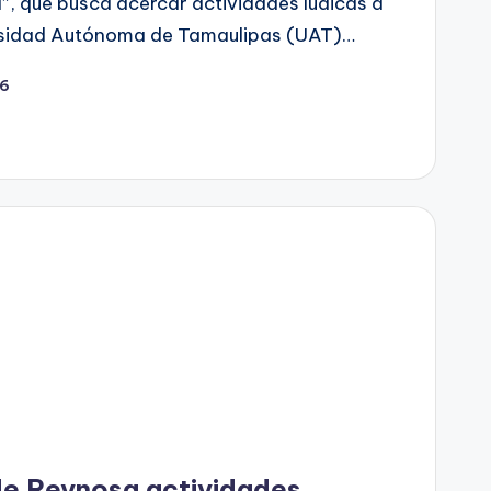
”, que busca acercar actividades lúdicas a
ersidad Autónoma de Tamaulipas (UAT)…
26
de Reynosa actividades