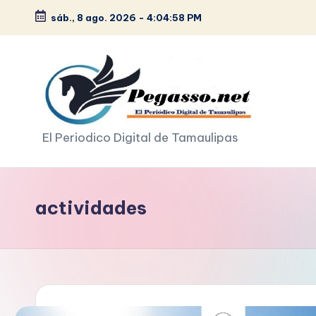
sáb., 8 ago. 2026
-
4:05:00 PM
Saltar
al
contenido
p
El Periodico Digital de Tamaulipas
e
g
actividades
a
s
o