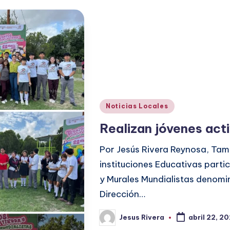
Publicado
Noticias Locales
en
Realizan jóvenes act
Por Jesús Rivera Reynosa, Tam
instituciones Educativas parti
y Murales Mundialistas denomin
Dirección…
Jesus Rivera
abril 22, 2
Publicado
por