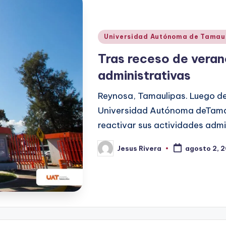
Publicado
Universidad Autónoma de Tamau
en
Tras receso de veran
administrativas
Reynosa, Tamaulipas. Luego de 
Universidad Autónoma deTamau
reactivar sus actividades admin
Jesus Rivera
agosto 2, 
Publicado
por