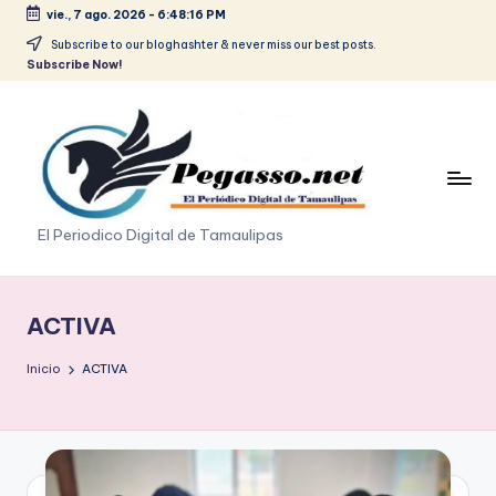
vie., 7 ago. 2026
-
6:48:17 PM
Saltar
Subscribe to our bloghashter & never miss our best posts.
Subscribe Now!
al
contenido
p
El Periodico Digital de Tamaulipas
e
g
ACTIVA
a
Inicio
ACTIVA
s
o
.
p