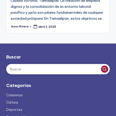
Ciudad Victoria, Tamaulipas. La creación de empleos
dignos y la consolidación de un entorno laboral
pacífico y justo son pilares fundamentales de cualquier
sociedad próspera. En Tamaulipas, estos objetivos se…
Jesus Rivera
abril 2, 2025
Publicado
por
Buscar
Categorías
Columnas
Cultura
Deportes