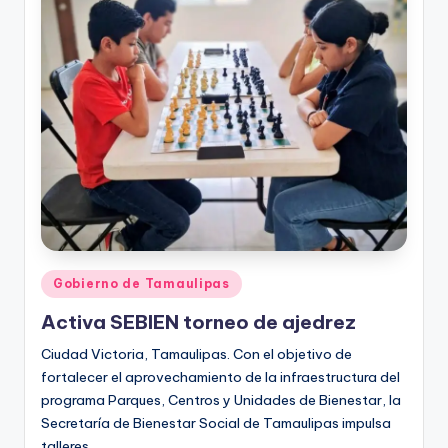
r
e
s
s
Publicado
Gobierno de Tamaulipas
en
Activa SEBIEN torneo de ajedrez
Ciudad Victoria, Tamaulipas. Con el objetivo de
fortalecer el aprovechamiento de la infraestructura del
programa Parques, Centros y Unidades de Bienestar, la
Secretaría de Bienestar Social de Tamaulipas impulsa
talleres…