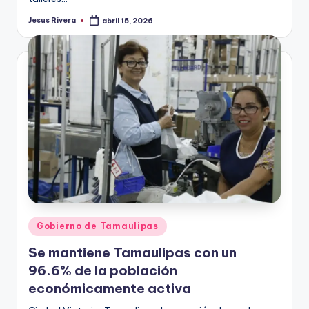
Jesus Rivera
abril 15, 2026
Publicado
por
Publicado
Gobierno de Tamaulipas
en
Se mantiene Tamaulipas con un
96.6% de la población
económicamente activa