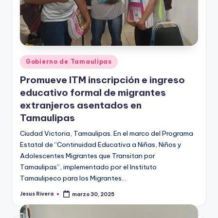
Publicado
Gobierno de Tamaulipas
en
Promueve ITM inscripción e ingreso
educativo formal de migrantes
extranjeros asentados en
Tamaulipas
Ciudad Victoria, Tamaulipas. En el marco del Programa
Estatal de “Continuidad Educativa a Niñas, Niños y
Adolescentes Migrantes que Transitan por
Tamaulipas”, implementado por el Instituto
Tamaulipeco para los Migrantes…
Jesus Rivera
marzo 30, 2025
Publicado
por