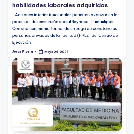
habilidades laborales adquiridas
-Acciones interinstitucionales permiten avanzar en los
procesos de reinserción social Reynosa, Tamaulipas.
Con una ceremonia formal de entrega de constancias,
personas privadas de la libertad (PPLs) del Centro de
Ejecución…
Jesus Rivera
mayo 24, 2025
Publicado
por