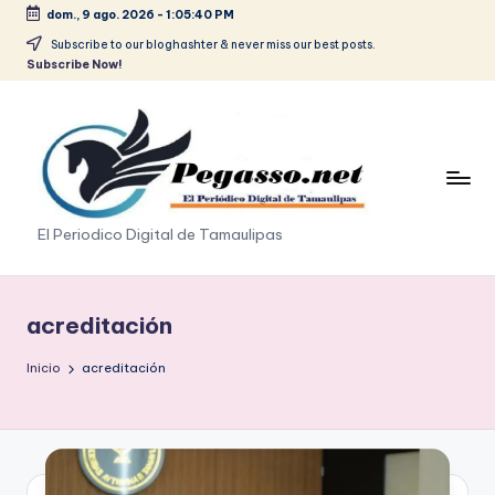
dom., 9 ago. 2026
-
1:05:40 PM
Saltar
Subscribe to our bloghashter & never miss our best posts.
Subscribe Now!
al
contenido
p
El Periodico Digital de Tamaulipas
e
g
acreditación
a
Inicio
acreditación
s
o
.
p