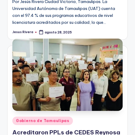
Por Jesús Rivera Ciudad Victoria, Tamaulipas. La
Universidad Autónoma de Tamaulipas (UAT) cuenta
con el 97.4 % de sus programas educativos de nivel
licenciatura acreditados por su calidad, lo que…
Jesus Rivera
agosto 28, 2025
Publicado
por
Publicado
Gobierno de Tamaulipas
en
Acreditaron PPLs de CEDES Reynosa