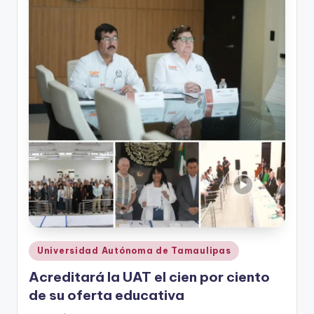
r
e
s
s
Publicado
Universidad Autónoma de Tamaulipas
en
Acreditará la UAT el cien por ciento
de su oferta educativa