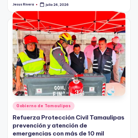
Jesus Rivera
julio 24, 2026
Publicado
por
Publicado
Gobierno de Tamaulipas
en
Refuerza Protección Civil Tamaulipas
prevención y atención de
emergencias con más de 10 mil