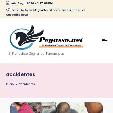
sáb., 8 ago. 2026
-
6:27:09 PM
Saltar
Subscribe to our bloghashter & never miss our best posts.
Subscribe Now!
al
contenido
p
El Periodico Digital de Tamaulipas
e
g
accidentes
a
Inicio
accidentes
s
o
.
p