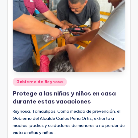
r
e
s
s
Publicado
Gobierno de Reynosa
en
Protege a las niñas y niños en casa
durante estas vacaciones
Reynosa, Tamaulipas. Como medida de prevención, el
Gobierno del Alcalde Carlos Peña Ortiz, exhorta a
madres, padres y cuidadores de menores a no perder de
vista a niñas y niños…