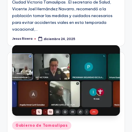
Ciudad Victoria Tamaulipas . El secretario de Salud,
Vicente Joel Hernández Navarro, recomendó a la
población tomar las medidas y cuidados necesarios
para evitar accidentes viales en esta temporada
vacacional,…
Jesus Rivera
diciembre 24, 2025
Publicado
por
Publicado
Gobierno de Tamaulipas
en