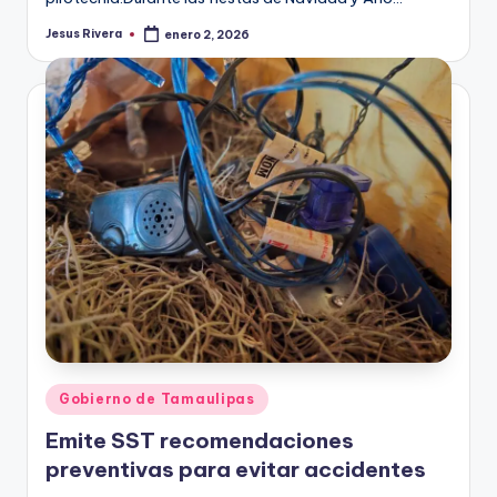
Jesus Rivera
enero 2, 2026
Publicado
por
Publicado
Gobierno de Tamaulipas
en
Emite SST recomendaciones
preventivas para evitar accidentes