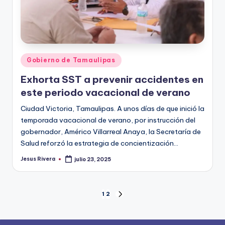
Publicado
Gobierno de Tamaulipas
en
Exhorta SST a prevenir accidentes en
este periodo vacacional de verano
Ciudad Victoria, Tamaulipas. A unos días de que inició la
temporada vacacional de verano, por instrucción del
gobernador, Américo Villarreal Anaya, la Secretaría de
Salud reforzó la estrategia de concientización…
Jesus Rivera
julio 23, 2025
Publicado
por
Paginación
1
2
SIGUIENTE
PÁGINA
de