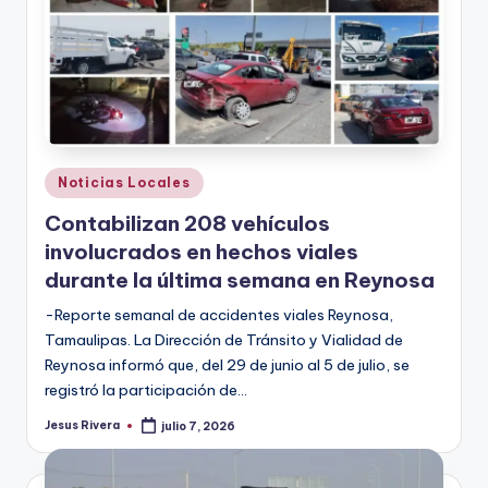
Publicado
Noticias Locales
en
Contabilizan 208 vehículos
involucrados en hechos viales
durante la última semana en Reynosa
-Reporte semanal de accidentes viales Reynosa,
Tamaulipas. La Dirección de Tránsito y Vialidad de
Reynosa informó que, del 29 de junio al 5 de julio, se
registró la participación de…
Jesus Rivera
julio 7, 2026
Publicado
por