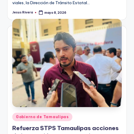
viales, la Dirección de Tránsito Estatal…
Jesus Rivera
mayo 8, 2026
Publicado
por
Publicado
Gobierno de Tamaulipas
en
Refuerza STPS Tamaulipas acciones