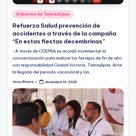
Publicado
Gobierno de Tamaulipas
en
Refuerza Salud prevención de
accidentes a través de la campaña
“En estas fiestas decembrinas”
-A través de COEPRA se acordó incrementar la
concientización para realizar los festejos de fin de año
con responsabilidad Ciudad Victoria, Tamaulipas. Ante
la llegada del periodo vacacional y las…
Jesus Rivera
diciembre 19, 2025
Publicado
por