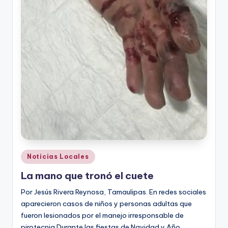
Publicado
Noticias Locales
en
La mano que tronó el cuete
Por Jesús Rivera Reynosa, Tamaulipas. En redes sociales
aparecieron casos de niños y personas adultas que
fueron lesionados por el manejo irresponsable de
pirotecnia.Durante las fiestas de Navidad y Año…