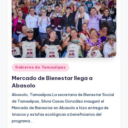
r
e
s
s
Publicado
Gobierno de Tamaulipas
en
Mercado de Bienestar llega a
Abasolo
Abasolo, Tamaulipas.La secretaria de Bienestar Social
de Tamaulipas, Silvia Casas González inauguró el
Mercado de Bienestar en Abasolo e hizo entrega de
tinacos y estufas ecológicas a beneficiarios del
programa…