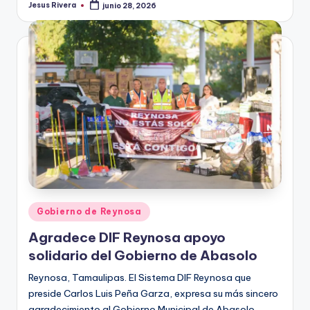
Jesus Rivera
junio 28, 2026
Publicado
por
Publicado
Gobierno de Reynosa
en
Agradece DIF Reynosa apoyo
solidario del Gobierno de Abasolo
Reynosa, Tamaulipas. El Sistema DIF Reynosa que
preside Carlos Luis Peña Garza, expresa su más sincero
agradecimiento al Gobierno Municipal de Abasolo,