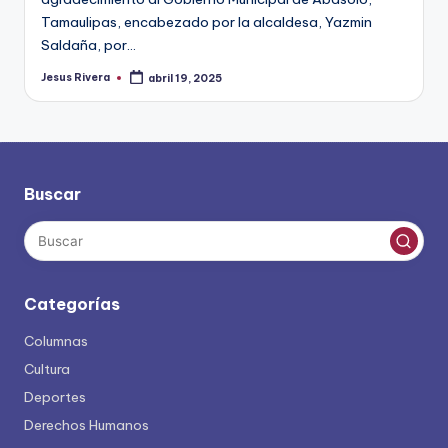
Tamaulipas, encabezado por la alcaldesa, Yazmin
Saldaña, por…
Jesus Rivera
abril 19, 2025
Publicado
por
Buscar
Categorías
Columnas
Cultura
Deportes
Derechos Humanos