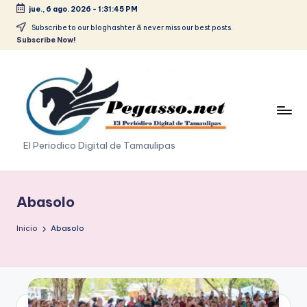
jue., 6 ago. 2026
-
1:31:45 PM
Saltar
Subscribe to our bloghashter & never miss our best posts.
Subscribe Now!
al
contenido
p
El Periodico Digital de Tamaulipas
e
g
Abasolo
a
Inicio
Abasolo
s
o
.
p